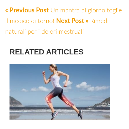
« Previous Post
Un mantra al giorno toglie
il medico di torno!
Next Post »
Rimedi
naturali per i dolori mestruali
RELATED ARTICLES
Come rinforzare le ossa attraverso sane sce