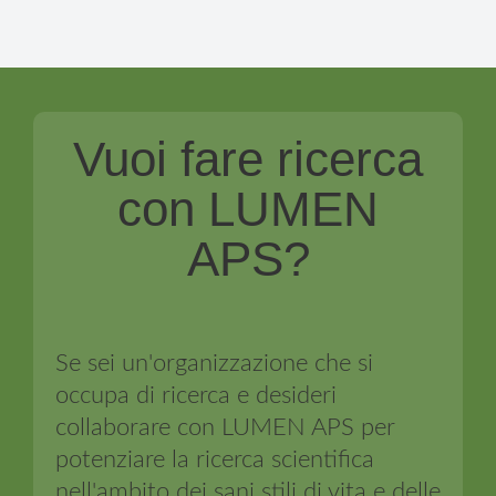
Vuoi fare ricerca
con LUMEN
APS?
Se sei un'organizzazione che si
occupa di ricerca e desideri
collaborare con LUMEN APS per
potenziare la ricerca scientifica
nell'ambito dei sani stili di vita e delle