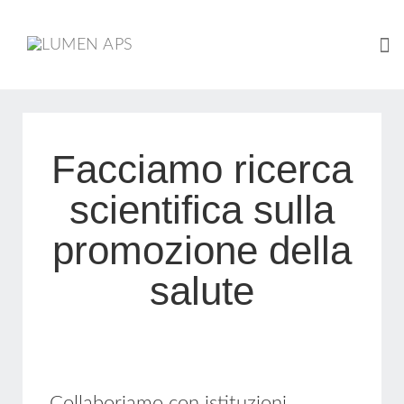
Tog
Skip
to
content
Facciamo ricerca
scientifica sulla
promozione della
salute
Collaboriamo con istituzioni,