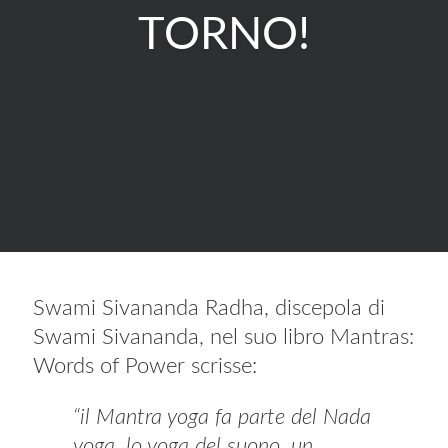
TORNO!
Swami Sivananda Radha, discepola di
Swami Sivananda, nel suo libro Mantras:
Words of Power scrisse:
“il Mantra yoga fa parte del Nada
yoga, lo yoga del suono, un