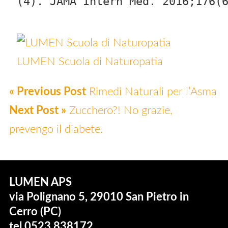
(4). JAMA Intern Med. 2016;176(
LUMEN Scuola di Naturopatia
« Previous Post
Rimedi Naturali per l’Asma
Next Post »
Zucchero?! No grazie,
prevengo il diabete.
LUMEN APS
via Polignano 5, 29010 San Pietro in
Cerro (PC)
tel 0523 838172