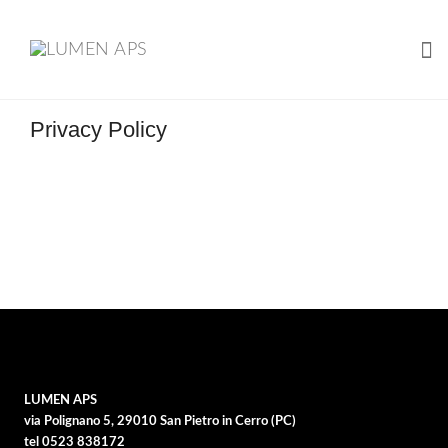
Tog
Skip
Privacy Policy
to
content
LUMEN APS
via Polignano 5, 29010 San Pietro in Cerro (PC)
tel 0523 838172