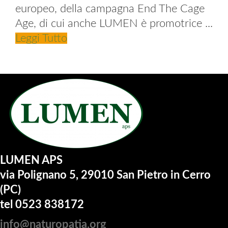
europeo, della campagna End The Cage
Age, di cui anche LUMEN è promotrice ...
Leggi Tutto
LUMEN APS
via Polignano 5, 29010 San Pietro in Cerro
(PC)
tel 0523 838172
info@naturopatia.org