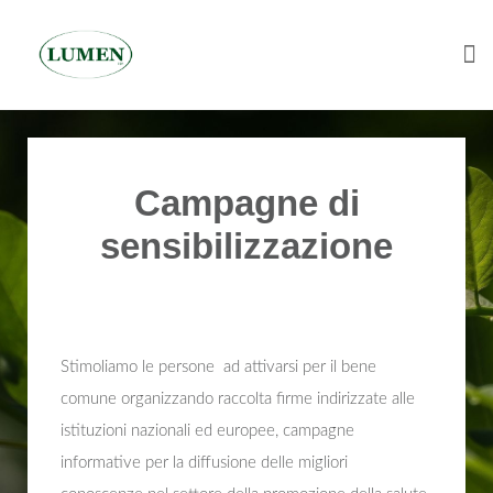
Tog
Skip
to
content
Campagne di
sensibilizzazione
Stimoliamo le persone ad attivarsi per il bene
comune organizzando raccolta firme indirizzate alle
istituzioni nazionali ed europee, campagne
informative per la diffusione delle migliori