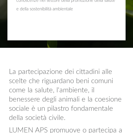
conoscenze nel settore della promozione della salute
e della sostenibilità ambientale
La partecipazione dei cittadini alle
scelte che riguardano beni comuni
come la salute, l'ambiente, il
benessere degli animali e la coesione
sociale è un pilastro fondamentale
della società civile.
LUMEN APS promuove o partecipa a