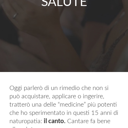
SALUTE
Oggi parlerò di un rimedio che non si
può acquistare, applicare o ingerire,
tratterò una delle “medicine” più potenti
che ho sperimentato in questi 15 anni di
naturopatia:
il canto.
Cantare fa bene