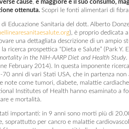
iverse cause
,
e maggiore è il suo consumo, mag
zione ottenuta.
Scopri le fonti alimentari di fibra
e di Educazione Sanitaria del dott. Alberto Donzel
llinearesanitaesalute.org
), è proprio dedicata 
rovare una dettagliata descrizione di un ampio s
, la ricerca prospettica “Dieta e Salute” (Park Y. E
 mortality in the NIH-AARP Diet and Health Study
.
ne February 2014). In questa imponente ricerc
0-70 anni di vari Stati USA, che in partenza no
e note come tumori, diabete, malattie cardiache o
tional Institutes of Health hanno esaminato a fo
tare e mortalità.
 stati importanti: in 9 anni sono morti più di 20.
 soprattutto per cancro e malattie cardiovascol