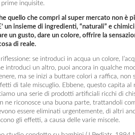
 prime inquisite.
che quello che compri al super mercato non è p
’ un insieme di ingredienti, “naturali” e chimic
are un gusto, dare un colore, offrire la sensazio
osa di reale.
 riflessione: se introduci in acqua un colore, l’ac
ne introduci un altro, puoi ancora in qualche mo
nere, ma se inizi a buttare colori a raffica, non 
effetti di tale miscuglio. Ebbene, questo capita al
mo una serie di prodotti artificiali ricchi di chis
 ne riconosce una buona parte, trattandoli come 
evono essere eliminati urgentemente, di altri anc
ono gli effetti, a causa delle varie miscele.
o studio condotto su bambini (J Pediatr. 1994