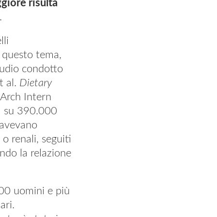
giore risulta
.
li
a questo tema,
tudio condotto
t al.
Dietary
Arch Intern
a su 390.000
n avevano
 renali, seguiti
ndo la relazione
000 uomini e più
ari.