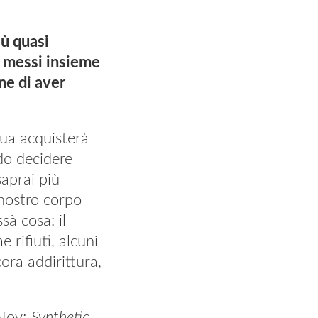
iù quasi
i messi insieme
ne di aver
qua acquisterà
do decidere
saprai più
 nostro corpo
sà cosa: il
rifiuti, alcuni
ora addirittura,
 Nov;
Synthetic