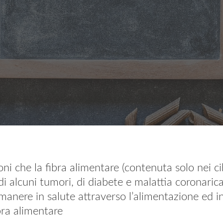
oni che la fibra alimentare (contenuta solo nei cib
o di alcuni tumori, di diabete e malattia coronari
anere in salute attraverso l’alimentazione ed in
ibra alimentare