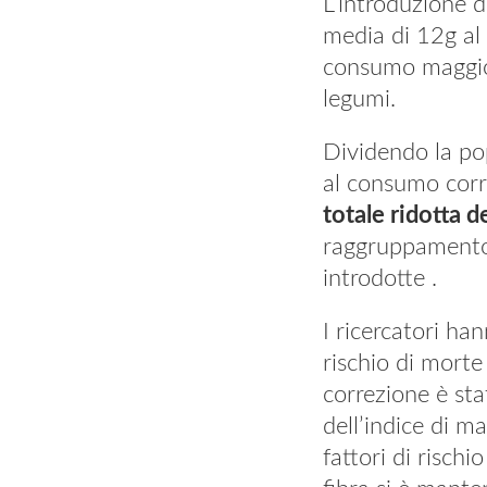
L’introduzione d
media di 12g al 
consumo maggiore
legumi.
Dividendo la pop
al consumo corre
totale ridotta 
raggruppamento l
introdotte .
I ricercatori ha
rischio di morte
correzione è sta
dell’indice di m
fattori di rischi