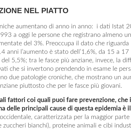
ZIONE NEL PIATTO
oniche aumentano di anno in anno: i dati Istat 
 1993 a oggi le persone che registrano almeno u
mentate del 3%. Preoccupa il dato che riguarda l
14 anni l’aumento è stato dell’1,6%, da 15 a 17
 del 5,5%; tra le fasce più anziane, invece, la di
 Dati che si invertono prendendo in esame le per
eno due patologie croniche, che mostrano un a
nziane piuttosto che per le fasce più giovani.
ali fattori coi quali puoi fare prevenzione, che
na delle principali cause di questa epidemia è il
occidentale, caratterizzata per la maggior parte d
 zuccheri bianchi), proteine animali e cibi industri