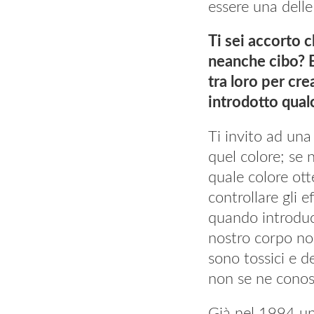
essere una delle
Ti sei accorto 
neanche cibo? E
tra loro per cre
introdotto qualc
Ti invito ad una
quel colore; se 
quale colore otte
controllare gli 
quando introducia
nostro corpo non
sono tossici e d
non se ne conosc
Già nel 1994 un