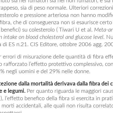
nuto sia nei fumatori sia nei non fumatori, e sia 
vrappeso, sia di peso normale. Ulteriori correzioni
lesterolo e pressione arteriosa non hanno modific
 fibra, che di conseguenza non si esaurisce certo
o benefici) su colesterolo ( Tiwari U et al.
Meta-ana
n intake on blood cholesterol and glucose level.
Nu
la di ES n.21. CIS Editore, ottobre 2006 agg. 200
r errori di misurazione delle quantità di fibra ef
 rafforzato l’effetto protettivo complessivo, con
4% negli uomini e del 29% nelle donne.
zione dalla mortalità derivava dalla fibra dei c
re e legumi.
Per quanto riguarda le maggiori caus
, l’effetto benefico della fibra si esercita in prat
e morti accidentali, alle quali non risulta correla