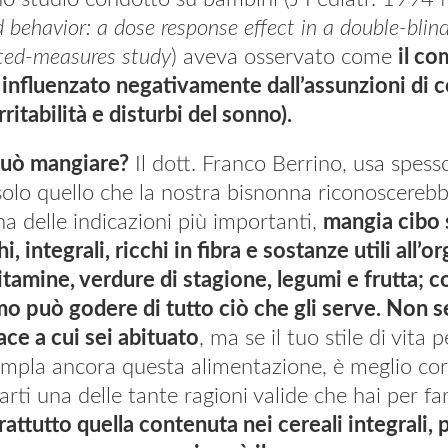
 behavior: a dose response effect in a double-blin
ated-measures study
) aveva osservato come
il c
 influenzato negativamente dall’assunzioni di c
rritabilità e disturbi del sonno).
 può mangiare?
Il dott. Franco Berrino, usa spess
olo quello che la nostra bisnonna riconoscereb
a delle indicazioni più importanti,
mangia cibo 
hi, integrali, ricchi in fibra e sostanze utili al
vitamine, verdure di stagione, legumi e frutta; c
o può godere di tutto ciò che gli serve. Non s
ace a cui sei abituato
, ma se il tuo stile di vita 
pla ancora questa alimentazione, è meglio corre
arti una delle tante ragioni valide che hai per fa
attutto quella contenuta nei cereali integrali, 