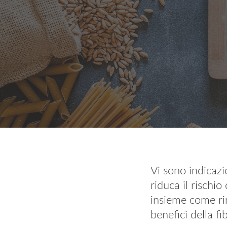
Vi sono indicazi
riduca il rischi
insieme come rim
benefici della f