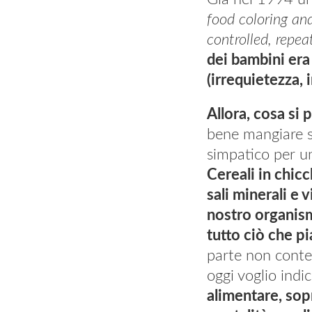
food coloring and
controlled, repe
dei bambini era
(irrequietezza, i
Allora, cosa si
bene mangiare s
simpatico per un
Cereali in chicc
sali minerali e 
nostro organism
tutto ciò che pi
parte non contem
oggi voglio indic
alimentare, sopr