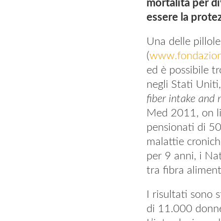
mortalità per d
essere la prote
Una delle pillol
(
www.fondazione
ed è possibile t
negli Stati Uniti
fiber intake and
Med 2011, on li
pensionati di 5
malattie cronich
per 9 anni, i Na
tra fibra alimen
I risultati sono
di 11.000 donne,