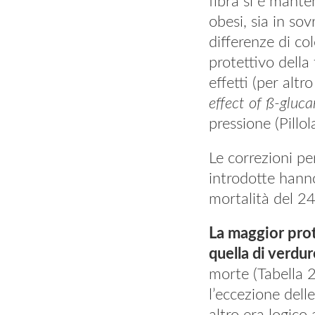
fibra si è mante
obesi, sia in so
differenze di co
protettivo della
effetti (per altr
effect of
ß
-gluca
pressione (Pillo
Le correzioni pe
introdotte hanno
mortalità del 2
La maggior prote
quella di verdu
morte (Tabella 2)
l’eccezione dell