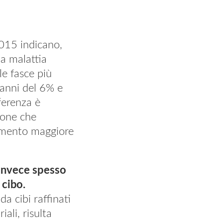
2015 indicano,
na malattia
e fasce più
 anni del 6% e
fferenza è
sone che
umento maggiore
 invece spesso
 cibo.
a cibi raffinati
ali, risulta