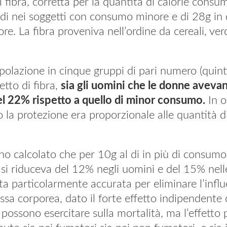
i fibra, corretta per la quantità di calorie consum
di nei soggetti con consumo minore e di 28g in 
. La fibra proveniva nell’ordine da cereali, verd
olazione in cinque gruppi di pari numero (quintil
tto di fibra,
sia gli uomini che le donne aveva
del 22% rispetto a quello di minor consumo.
In o
a protezione era proporzionale alle quantità di
nno calcolato che per 10g al di in più di consumo d
 si riduceva del 12% negli uomini e del 15% nel
ta particolarmente accurata per eliminare l’infl
assa corporea, dato il forte effetto indipendente
o possono esercitare sulla mortalità, ma l’effetto 