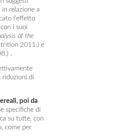
in soggetti
 in relazione a
ato l’effetto
 con i suoi
lysis of the
trition 2011.) e
8.) .
fettivamente
 riduzioni di
ereali, poi da
e specifiche di
ica su tutte, con
to, come per