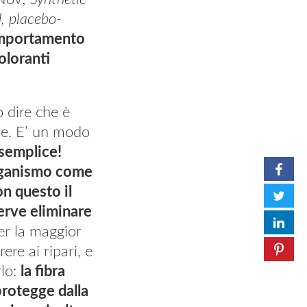
d, placebo-
omportamento
oloranti
o dire che è
be. E’ un modo
semplice!
l’organismo come
on questo il
erve eliminare
per la maggior
re ai ripari, e
rlo:
la fibra
protegge dalla