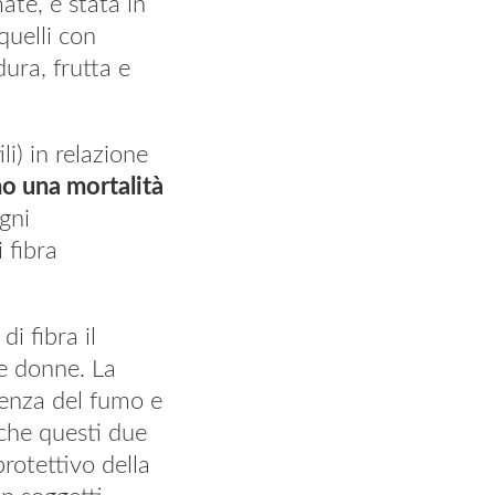
ate, è stata in
quelli con
ura, frutta e
i) in relazione
no una mortalità
gni
 fibra
i fibra il
le donne. La
uenza del fumo e
 che questi due
protettivo della