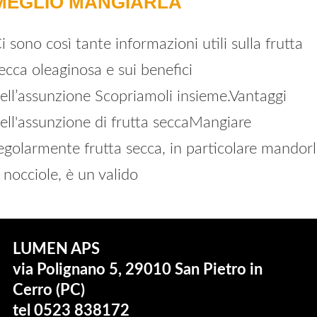
MEGLIO MANGIARLA
i sono così tante informazioni utili sulla frutta
ecca oleaginosa e sui benefici
ell’assunzione Scopriamoli insieme.Vantaggi
ell'assunzione di frutta seccaMangiare
egolarmente frutta secca, in particolare mandor
 nocciole, è un valido
LUMEN APS
via Polignano 5, 29010 San Pietro in
Cerro (PC)
tel 0523 838172