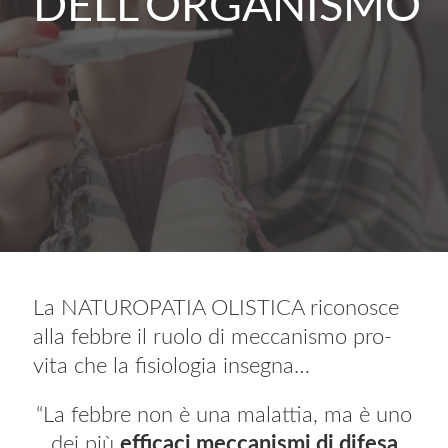
DELL’ORGANISMO
La NATUROPATIA OLISTICA riconosce
alla febbre il ruolo di meccanismo pro-
vita che la fisiologia insegna…
“La febbre non è una malattia, ma è uno
dei più
efficaci meccanismi di difesa