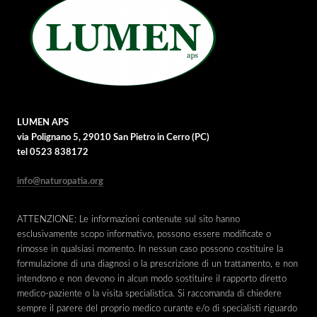
LUMEN APS
via Polignano 5, 29010 San Pietro in Cerro (PC)
tel 0523 838172
info@naturopatia.org
ATTENZIONE: Le informazioni contenute sul sito hanno
esclusivamente scopo informativo, possono essere modificate o
rimosse in qualsiasi momento. In nessun caso possono costituire la
formulazione di una diagnosi o la prescrizione di un trattamento, e non
intendono e non devono in alcun modo sostituire il rapporto diretto
medico-paziente o la visita specialistica. Si raccomanda di chiedere
sempre il parere del proprio medico curante e/o di specialisti riguardo