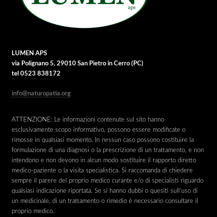
LUMEN APS
via Polignano 5, 29010 San Pietro in Cerro (PC)
tel 0523 838172
info@naturopatia.org
ATTENZIONE: Le informazioni contenute sul sito hanno
esclusivamente scopo informativo, possono essere modificate o
rimosse in qualsiasi momento. In nessun caso possono costituire la
formulazione di una diagnosi o la prescrizione di un trattamento, e non
intendono e non devono in alcun modo sostituire il rapporto diretto
medico-paziente o la visita specialistica. Si raccomanda di chiedere
sempre il parere del proprio medico curante e/o di specialisti riguardo
qualsiasi indicazione riportata. Se si hanno dubbi o quesiti sull’uso di
un medicinale, di un trattamento o rimedio è necessario consultare il
proprio medico.