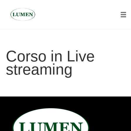
Tog
Skip
to
content
Corso in Live
streaming