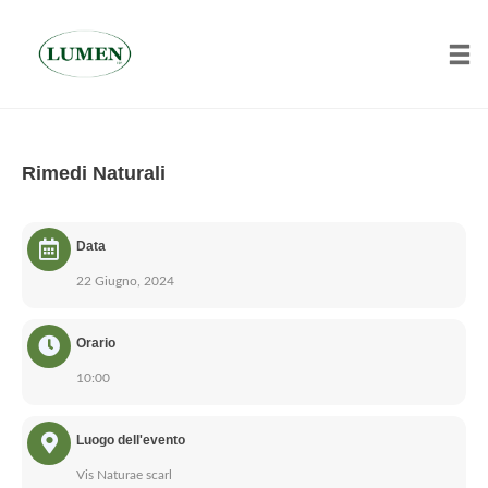
Tog
Skip
to
Rimedi Naturali
content
Data
22 Giugno, 2024
Orario
10:00
Luogo dell'evento
Vis Naturae scarl