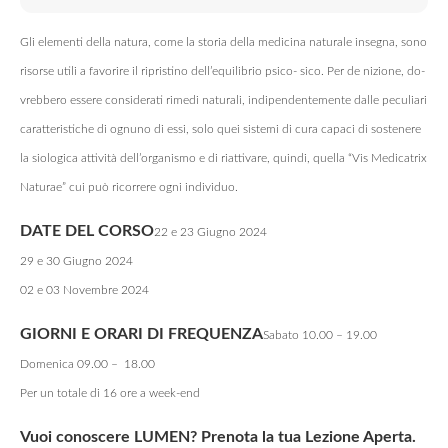
Gli elementi della natura, come la storia della medicina naturale insegna, sono
risorse utili a favorire il ripristino dell’equilibrio psico- sico. Per de nizione, do-
vrebbero essere considerati rimedi naturali, indipendentemente dalle peculiari
caratteristiche di ognuno di essi, solo quei sistemi di cura capaci di sostenere
la siologica attività dell’organismo e di riattivare, quindi, quella “Vis Medicatrix
Naturae” cui può ricorrere ogni individuo.
DATE DEL CORSO
22 e 23 Giugno 2024
29 e 30 Giugno 2024
02 e 03 Novembre 2024
GIORNI E ORARI DI FREQUENZA
Sabato 10.00 – 19.00
Domenica 09.00 – 18.00
Per un totale di 16 ore a week-end
Vuoi conoscere LUMEN? Prenota la tua Lezione Aperta.