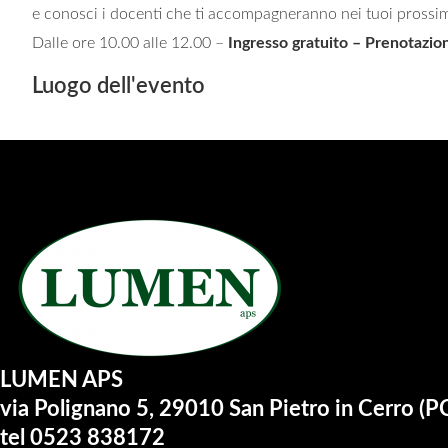
e conosci i docenti che ti accompagneranno nei tuoi prossim
Dalle ore 10.00 alle 12.00 –
Ingresso gratuito – Prenotazion
Luogo dell'evento
LUMEN APS
via Polignano 5, 29010 San Pietro in Cerro (P
tel 0523 838172