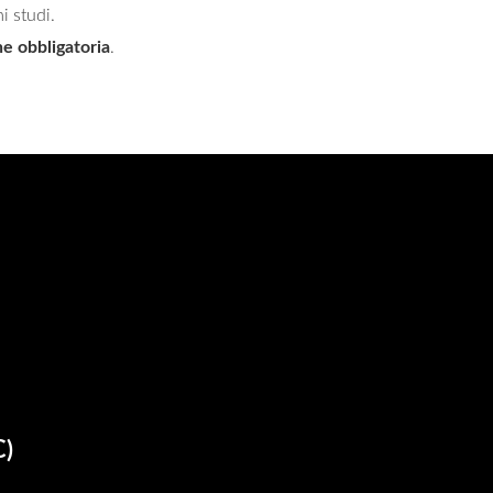
i studi.
e obbligatoria
.
C)