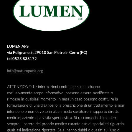
LUMEN APS
via Polignano 5, 29010 San Pietro in Cerro (PC)
tel 0523 838172
info@naturopatia.org
ATTENZIONE: Le informazioni contenute sul sito hanno
esclusivamente scopo informativo, possono essere modificate o
rimosse in qualsiasi momento. In nessun caso possono costituire la
formulazione di una diagnosi o la prescrizione di un trattamento, e non
intendono e non devono in alcun modo sostituire il rapporto diretto
medico-paziente o la visita specialistica. Si raccomanda di chiedere
sempre il parere del proprio medico curante e/o di specialisti riguardo
qualsiasi indicazione riportata. Se si hanno dubbi o quesiti sull’uso di